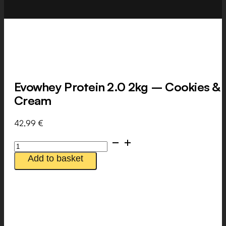
Evowhey Protein 2.0 2kg – Cookies &
Cream
42,99
€
Evowhey
Protein
Add to basket
2.0
2kg
-
Cookies
&
Cream