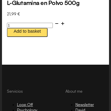
L-Glutamina en Polvo 500g
21,99
€
L-
Glutamina
Add to basket
en
Polvo
500g
quantity
Servicios
About me
Loop Off
Newsletter
Psychology
David