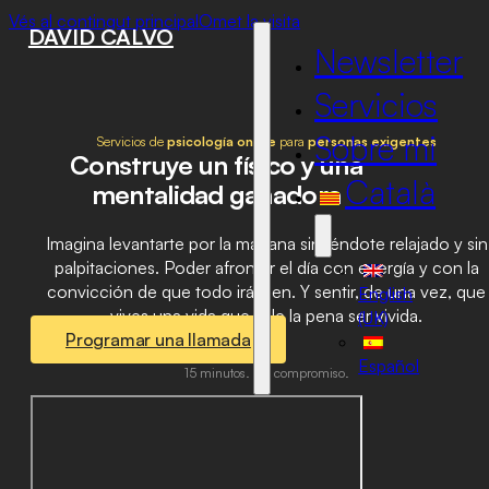
Vés al contingut principal
Omet la visita
DAVID CALVO
Newsletter
Servicios
Sobre mi
Servicios de
psicología online
para
personas
exigentes
Construye un físico y una
Català
mentalidad ganadora
Imagina levantarte por la mañana sintiéndote relajado y sin
palpitaciones. Poder afrontar el día con energía y con la
convicción de que todo irá bien. Y sentir, de una vez, que
English
vives una vida que vale la pena ser vivida.
(UK)
Programar una llamada
Español
15 minutos. Sin compromiso.