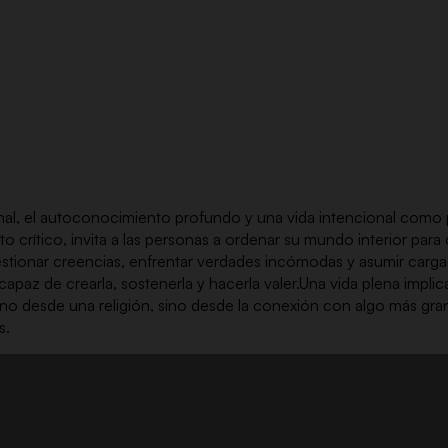
nal, el autoconocimiento profundo y una vida intencional como pi
o crítico, invita a las personas a ordenar su mundo interior para 
cuestionar creencias, enfrentar verdades incómodas y asumir cargas
apaz de crearla, sostenerla y hacerla valer.Una vida plena impli
 desde una religión, sino desde la conexión con algo más grande
s.