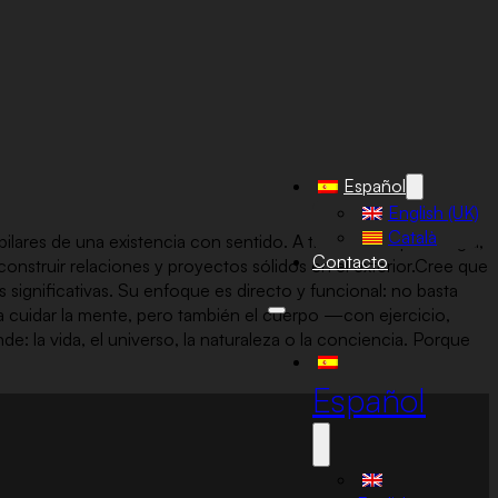
Español
English (UK)
Català
lares de una existencia con sentido. A través de la psicología,
Contacto
construir relaciones y proyectos sólidos en el exterior.Cree que
 significativas. Su enfoque es directo y funcional: no basta
ca cuidar la mente, pero también el cuerpo —con ejercicio,
: la vida, el universo, la naturaleza o la conciencia. Porque
Español