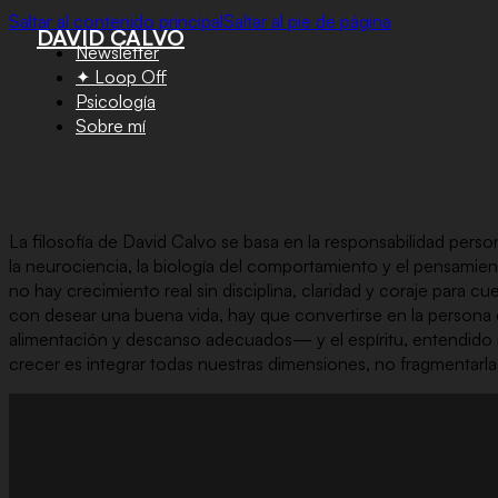
Saltar al contenido principal
Saltar al pie de página
DAVID CALVO
Newsletter
✦ Loop Off
Psicología
Sobre mí
La filosofía de David Calvo se basa en la responsabilidad perso
la neurociencia, la biología del comportamiento y el pensamient
no hay crecimiento real sin disciplina, claridad y coraje para 
con desear una buena vida, hay que convertirse en la persona c
alimentación y descanso adecuados— y el espíritu, entendido no
crecer es integrar todas nuestras dimensiones, no fragmentarla