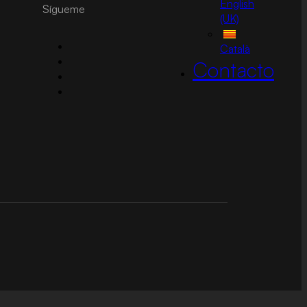
English
Sígueme
(UK)
Català
Contacto