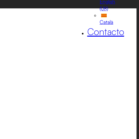
English
(UK)
Català
Contacto