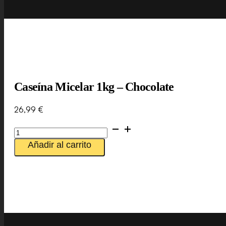
Caseína Micelar 1kg – Chocolate
26,99
€
Caseína
Micelar
Añadir al carrito
1kg
-
Chocolate
cantidad