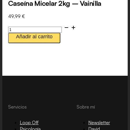
Caseína Micelar 2kg – Vainilla
49,99
€
Caseína
Micelar
Añadir al carrito
2kg
-
Vainilla
cantidad
Servicios
Sobre mí
Loop Off
Newsletter
Psicología
David