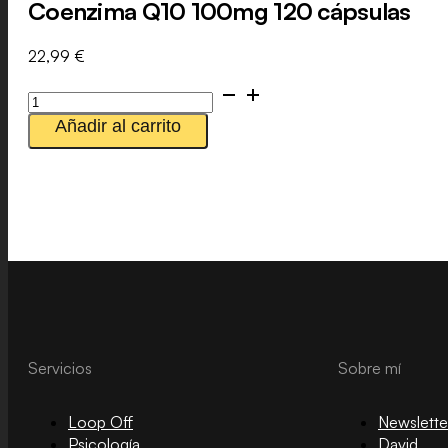
Coenzima Q10 100mg 120 cápsulas
22,99
€
Coenzima
Q10
Añadir al carrito
100mg
120
cápsulas
cantidad
Servicios
Sobre mí
Loop Off
Newslette
Psicología
David