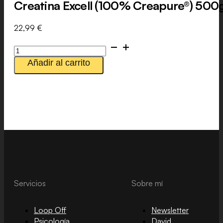
Creatina Excell (100% Creapure®) 500
22,99
€
Creatina
Excell
Añadir al carrito
(100%
Creapure®)
500g
cantidad
Servicios
Sobre mí
Loop Off
Newsletter
Psicología
David