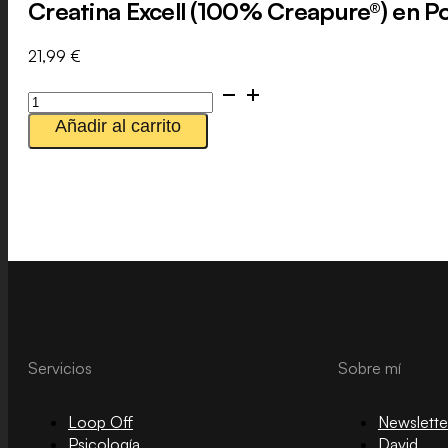
Creatina Excell (100% Creapure®) en P
21,99
€
Creatina
Excell
Añadir al carrito
(100%
Creapure®)
en
Polvo
500g
cantidad
Servicios
Sobre mí
Loop Off
Newslette
Psicología
David