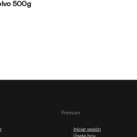
olvo 500g
Premium
r
Iniciar sesión
Únete hoy