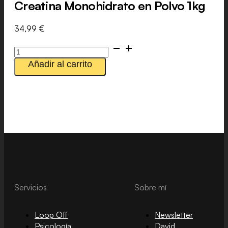
Creatina Monohidrato en Polvo 1kg
34,99
€
Creatina
Monohidrato
Añadir al carrito
en
Polvo
1kg
cantidad
Servicios
Sobre mí
Loop Off
Newsletter
Psicología
David