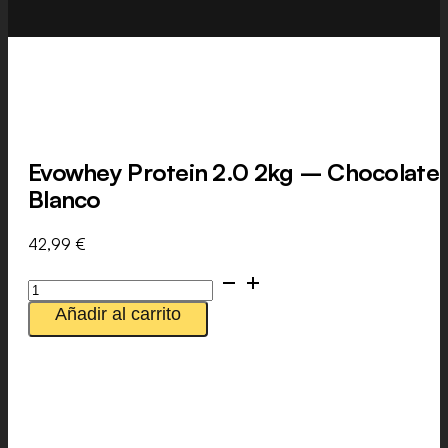
Evowhey Protein 2.0 2kg – Chocolate
Blanco
42,99
€
Evowhey
Protein
Añadir al carrito
2.0
2kg
-
Chocolate
Blanco
cantidad