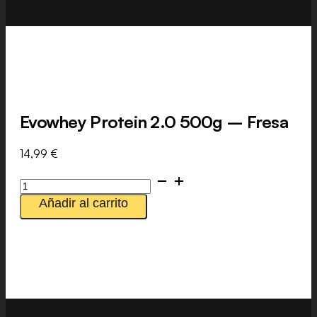
Evowhey Protein 2.0 500g – Fresa
14,99
€
Evowhey
Protein
Añadir al carrito
2.0
500g
-
Fresa
cantidad