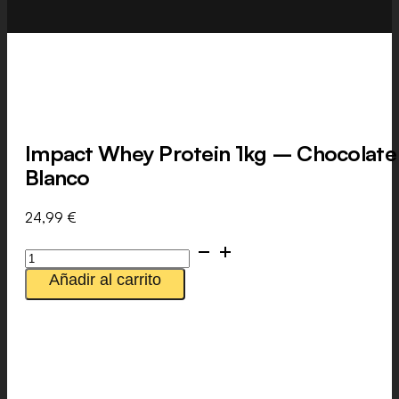
Impact Whey Protein 1kg – Chocolate
Blanco
24,99
€
Impact
Whey
Añadir al carrito
Protein
1kg
-
Chocolate
Blanco
cantidad