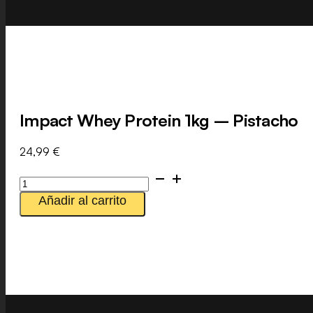
Impact Whey Protein 1kg – Pistacho
24,99
€
Impact
Whey
Añadir al carrito
Protein
1kg
-
Pistacho
cantidad