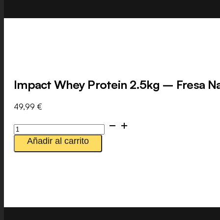
Impact Whey Protein 2.5kg – Fresa Na
49,99
€
Impact
Whey
Añadir al carrito
Protein
2.5kg
-
Fresa
Natural
cantidad