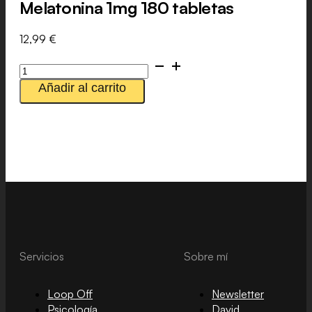
Melatonina 1mg 180 tabletas
12,99
€
Melatonina
1mg
Añadir al carrito
180
tabletas
cantidad
Servicios
Sobre mí
Loop Off
Newsletter
Psicología
David