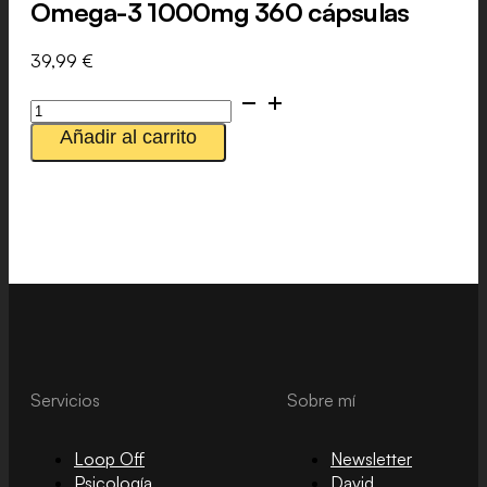
Omega-3 1000mg 360 cápsulas
39,99
€
Omega-
3
Añadir al carrito
1000mg
360
cápsulas
cantidad
Servicios
Sobre mí
Loop Off
Newsletter
Psicología
David